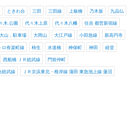
ときわ台
三田
三田線
上板橋
乃木坂
九品仏
々木.公園
代々木上原
代々木八幡
住吉 都営新宿線
大山，駐車場
大岡山
大江戸線
小田急線
新高円寺
トロ有楽町線
柿生
水道橋
神保町
神田
経堂
西船橋 ＪＲ総武線
門前仲町
央総武線
ＪＲ京浜東北・根岸線 蒲田 東急池上線 蓮沼