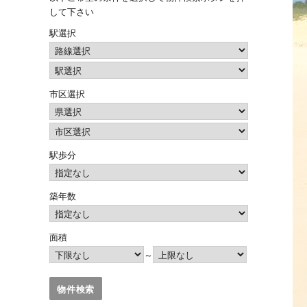
して下さい
駅選択
市区選択
駅歩分
築年数
面積
～