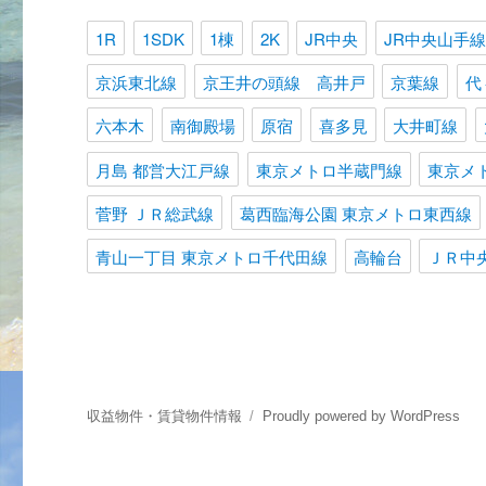
1R
1SDK
1棟
2K
JR中央
JR中央山手線
京浜東北線
京王井の頭線 高井戸
京葉線
代
六本木
南御殿場
原宿
喜多見
大井町線
月島 都営大江戸線
東京メトロ半蔵門線
東京メ
菅野 ＪＲ総武線
葛西臨海公園 東京メトロ東西線
青山一丁目 東京メトロ千代田線
高輪台
ＪＲ中
収益物件・賃貸物件情報
Proudly powered by WordPress