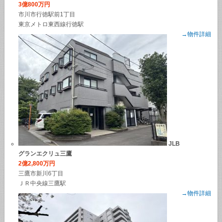
3億800万円
市川市行徳駅前1丁目
東京メトロ東西線行徳駅
→物件詳細
JLB
グランエクリュ三鷹
2億2,800万円
三鷹市新川6丁目
ＪＲ中央線三鷹駅
→物件詳細