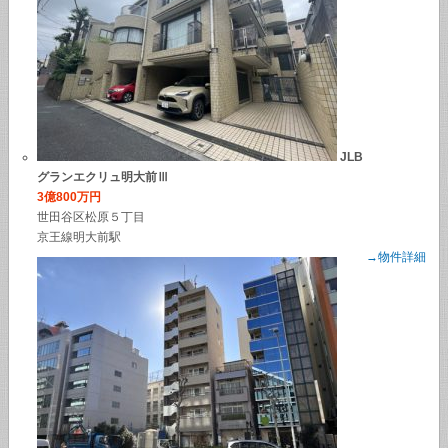
JLB
グランエクリュ明大前Ⅲ
3億800万円
世田谷区松原５丁目
京王線明大前駅
→物件詳細