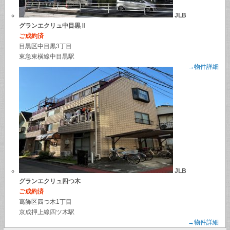
JLB
グランエクリュ中目黒Ⅱ
ご成約済
目黒区中目黒3丁目
東急東横線中目黒駅
→物件詳細
JLB
グランエクリュ四つ木
ご成約済
葛飾区四つ木1丁目
京成押上線四ツ木駅
→物件詳細