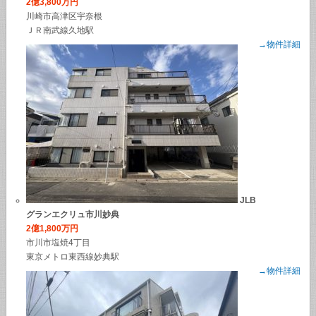
2億3,800万円
川崎市高津区宇奈根
ＪＲ南武線久地駅
→物件詳細
JLB
グランエクリュ市川妙典
2億1,800万円
市川市塩焼4丁目
東京メトロ東西線妙典駅
→物件詳細