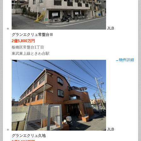
JLB
グランエクリュ常盤台Ⅲ
2億5,800万円
板橋区常盤台1丁目
東武東上線ときわ台駅
→物件詳細
JLB
グランエクリュ久地