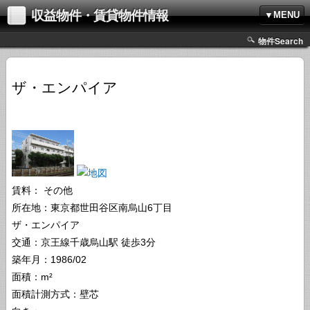
収益物件・賃貸物件情報
▼MENU
物件Search
ザ・エンパイア
賃料：
その他
所在地：東京都世田谷区南烏山6丁目
ザ・エンパイア
交通：京王線千歳烏山駅 徒歩3分
築年月：1986/02
面積：m²
面積計測方式：壁芯