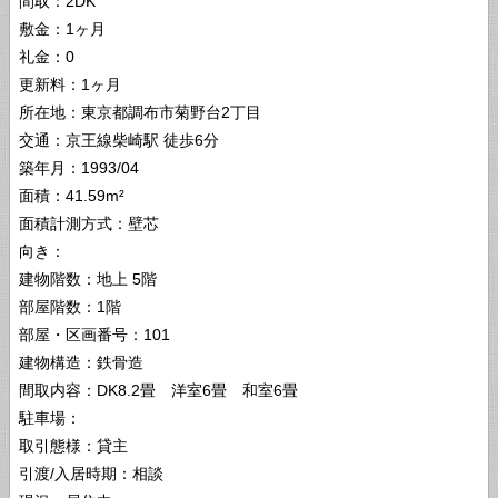
間取：2DK
敷金：1ヶ月
礼金：0
更新料：1ヶ月
所在地：東京都調布市菊野台2丁目
交通：京王線柴崎駅 徒歩6分
築年月：1993/04
面積：41.59m²
面積計測方式：壁芯
向き：
建物階数：地上 5階
部屋階数：1階
部屋・区画番号：101
建物構造：鉄骨造
間取内容：DK8.2畳 洋室6畳 和室6畳
駐車場：
取引態様：貸主
引渡/入居時期：相談