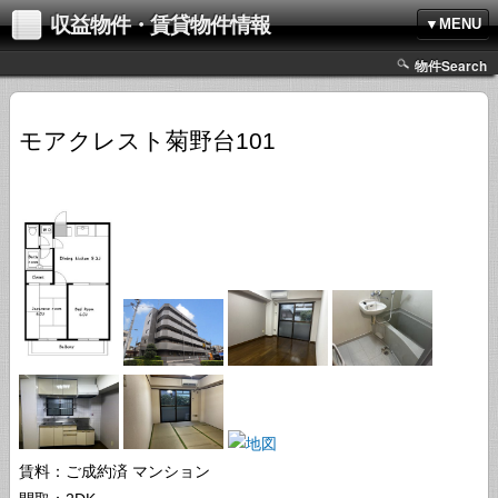
収益物件・賃貸物件情報
▼MENU
物件Search
モアクレスト菊野台101
賃料：ご成約済
マンション