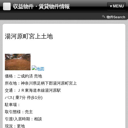
収益物件・賃貸物件情報
▼MENU
物件Search
湯河原町宮上土地
価格：ご成約済
売地
所在地：神奈川県足柄下郡湯河原町宮上
交通：ＪＲ東海道本線湯河原駅
バス( 乗7分 停歩1分)
駐車場：
取引態様：売主
引渡/入居時期：相談
現況：更地