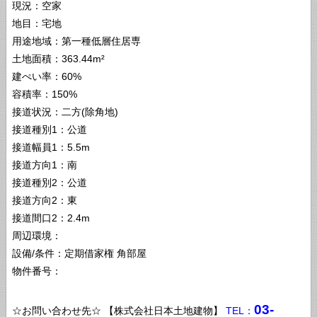
現況：空家
地目：宅地
用途地域：第一種低層住居専
土地面積：363.44m²
建ぺい率：60%
容積率：150%
接道状況：二方(除角地)
接道種別1：公道
接道幅員1：5.5m
接道方向1：南
接道種別2：公道
接道方向2：東
接道間口2：2.4m
周辺環境：
設備/条件：定期借家権 角部屋
物件番号：
03-
☆お問い合わせ先☆ 【株式会社日本土地建物】
TEL：