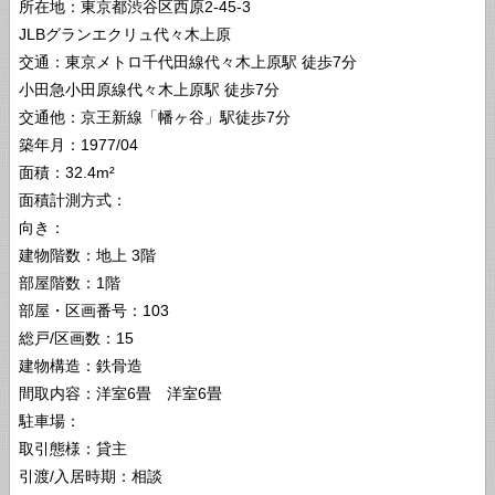
所在地：東京都渋谷区西原2-45-3
JLBグランエクリュ代々木上原
交通：東京メトロ千代田線代々木上原駅 徒歩7分
小田急小田原線代々木上原駅 徒歩7分
交通他：京王新線「幡ヶ谷」駅徒歩7分
築年月：1977/04
面積：32.4m²
面積計測方式：
向き：
建物階数：地上 3階
部屋階数：1階
部屋・区画番号：103
総戸/区画数：15
建物構造：鉄骨造
間取内容：洋室6畳 洋室6畳
駐車場：
取引態様：貸主
引渡/入居時期：相談